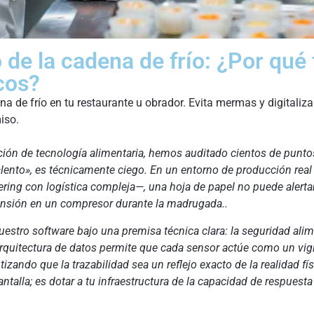
 de la cadena de frío: ¿Por qué 
cos?
na de frío en tu restaurante u obrador. Evita mermas y digitali
iso.
n de tecnología alimentaria, hemos auditado cientos de puntos d
«lento», es técnicamente ciego. En un entorno de producción rea
ring con logística compleja—, una hoja de papel no puede alerta
ensión en un compresor durante la madrugada..
estro software bajo una premisa técnica clara: la seguridad ali
rquitectura de datos permite que cada sensor actúe como un vigi
zando que la trazabilidad sea un reflejo exacto de la realidad fís
ntalla; es dotar a tu infraestructura de la capacidad de respuest