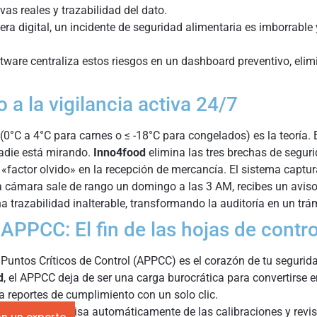
vas reales y trazabilidad del dato.
era digital, un incidente de seguridad alimentaria es imborrable
ware centraliza estos riesgos en un dashboard preventivo, elim
o a la vigilancia activa 24/7
°C a 4°C para carnes o ≤ -18°C para congelados) es la teoría. El 
adie está mirando.
Inno4food
elimina las tres brechas de seguri
 «factor olvido» en la recepción de mercancía. El sistema captura
 cámara sale de rango un domingo a las 3 AM, recibes un aviso 
 trazabilidad inalterable, transformando la auditoría en un trám
l APPCC: El fin de las hojas de contro
 Puntos Críticos de Control (APPCC) es el corazón de tu segurida
d
, el APPCC deja de ser una carga burocrática para convertirse en
 reportes de cumplimiento con un solo clic.
 software te avisa automáticamente de las calibraciones y revi
n un experto