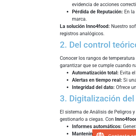
evidencia de acciones correcti
Pérdida de Reputación:
En la 
marca.
La solución Inno4food:
Nuestro soft
registros analógicos.
2. Del control teóric
Conocer los rangos de temperatura (0
garantizar que se cumple cuando n
Automatización total:
Evita el
Alertas en tiempo real:
Si una
Integridad del dato:
Ofrece una
3. Digitalización de
El sistema de Análisis de Peligros y
gestionarlo a ciegas. Con
Inno4foo
Informes automáticos:
Genera
Mantenimiento Preventivo:
El
Contacta co